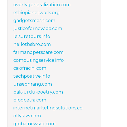
overlygeneralization.com
ethiopianetwork.org
gadgetsmesh.com
justicefornevada.com
leisuretours.info
hellotbsbro.com
farmandpetscare.com
computingservice.info
caiofracini.com
techpositive.info
unseonrang.com
pak-urdu-poetry.com
blogcetra.com
internetmarketingsolutions.co
ollystvs.com
globalnewscx.com