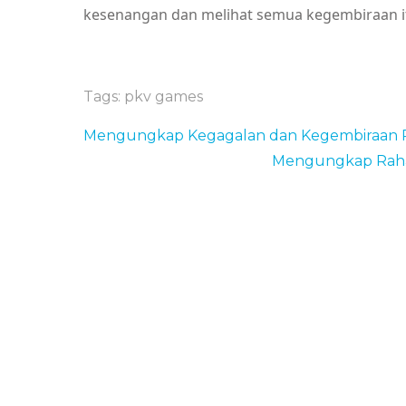
kesenangan dan melihat semua kegembiraan it
Tags:
pkv games
Post
Mengungkap Kegagalan dan Kegembiraan 
navigation
Mengungkap Rahas