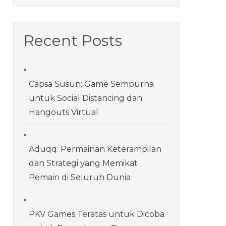
Recent Posts
Capsa Susun: Game Sempurna
untuk Social Distancing dan
Hangouts Virtual
Aduqq: Permainan Keterampilan
dan Strategi yang Memikat
Pemain di Seluruh Dunia
PKV Games Teratas untuk Dicoba