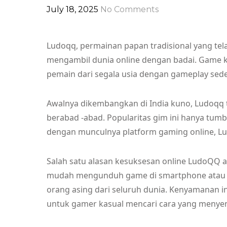
July 18, 2025
No Comments
Ludoqq, permainan papan tradisional yang tel
mengambil dunia online dengan badai. Game k
pemain dari segala usia dengan gameplay sed
Awalnya dikembangkan di India kuno, Ludoqq t
berabad -abad. Popularitas gim ini hanya tum
dengan munculnya platform gaming online, L
Salah satu alasan kesuksesan online LudoQQ a
mudah mengunduh game di smartphone atau t
orang asing dari seluruh dunia. Kenyamanan 
untuk gamer kasual mencari cara yang menye