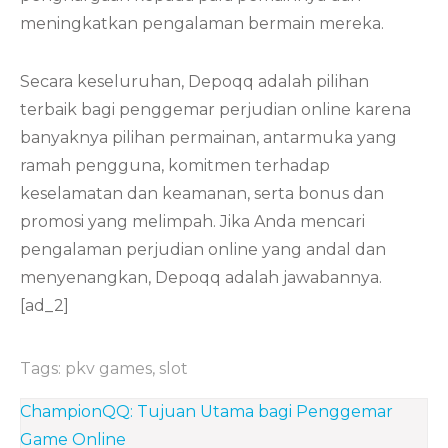
meningkatkan pengalaman bermain mereka.
Secara keseluruhan, Depoqq adalah pilihan
terbaik bagi penggemar perjudian online karena
banyaknya pilihan permainan, antarmuka yang
ramah pengguna, komitmen terhadap
keselamatan dan keamanan, serta bonus dan
promosi yang melimpah. Jika Anda mencari
pengalaman perjudian online yang andal dan
menyenangkan, Depoqq adalah jawabannya.
[ad_2]
Tags:
pkv games
,
slot
Post
ChampionQQ: Tujuan Utama bagi Penggemar
navigation
Game Online