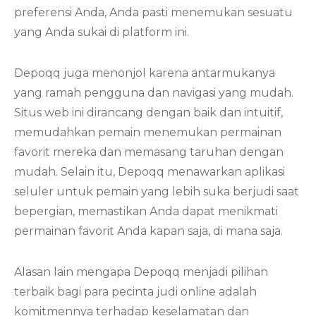
preferensi Anda, Anda pasti menemukan sesuatu
yang Anda sukai di platform ini.
Depoqq juga menonjol karena antarmukanya
yang ramah pengguna dan navigasi yang mudah.
Situs web ini dirancang dengan baik dan intuitif,
memudahkan pemain menemukan permainan
favorit mereka dan memasang taruhan dengan
mudah. Selain itu, Depoqq menawarkan aplikasi
seluler untuk pemain yang lebih suka berjudi saat
bepergian, memastikan Anda dapat menikmati
permainan favorit Anda kapan saja, di mana saja.
Alasan lain mengapa Depoqq menjadi pilihan
terbaik bagi para pecinta judi online adalah
komitmennya terhadap keselamatan dan