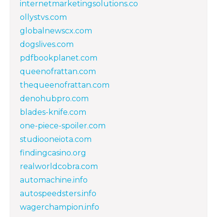
internetmarketingsolutions.co
ollystvs.com
globalnewscx.com
dogslives.com
pdfbookplanet.com
queenofrattan.com
thequeenofrattan.com
denohubpro.com
blades-knife.com
one-piece-spoiler.com
studiooneiota.com
findingcasino.org
realworldcobra.com
automachine.info
autospeedsters.info
wagerchampion.info