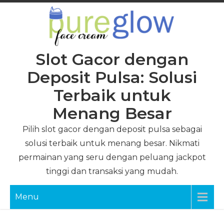
Skip
to
content
Slot Gacor dengan
Deposit Pulsa: Solusi
Terbaik untuk
Menang Besar
Pilih slot gacor dengan deposit pulsa sebagai
solusi terbaik untuk menang besar. Nikmati
permainan yang seru dengan peluang jackpot
tinggi dan transaksi yang mudah.
Menu