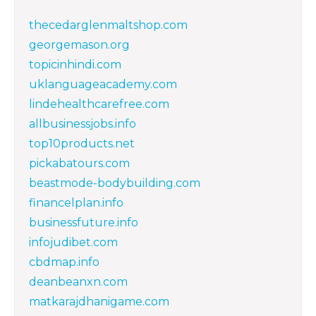
thecedarglenmaltshop.com
georgemason.org
topicinhindi.com
uklanguageacademy.com
lindehealthcarefree.com
allbusinessjobs.info
top10products.net
pickabatours.com
beastmode-bodybuilding.com
financelplan.info
businessfuture.info
infojudibet.com
cbdmap.info
deanbeanxn.com
matkarajdhanigame.com