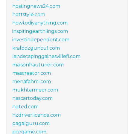
hostingnews24.com
hottstyle.com
howtodiyanything.com
inspiringearthlings.com
investindependent.com
kralbozguncu1.com
landscapinggainesvillefl.com
maisonhauturier.com
mascreator.com
menafahmi.com
mukhtarmeer.com
nascartoday.com
nqted.com
nzdriverlicence.com
pagalguru.com
pcegame.com