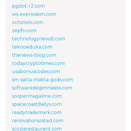
pgslot-r2.com
ws-expression.com
zchotels.com
zepfo.com
technologynews5.com
teknoeduka.com
thenews-blog.com
todaycryptotimes.com
usabonuscodes.com
sm-satta-makta-gods.com
softwaredegimnasios.com
soopermagazine.com
spacecoastdailys.com
readytrademark.com
renovationsrated.com
scoziarestaurant.com