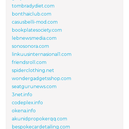
tombradydiet.com
bonthaiclub.com
casusbelli-mod.com
bookplatesociety.com
lebnewsmedia.com
sonosonora.com
linkuusinternasional1.com
friendsroll.com
spiderclothing.net
wondergadgetsshop.com
seatgurunews.com
3net.info
codeplex.info
okena.info
akunidpropokerqq.com
bespokecardetailing.com