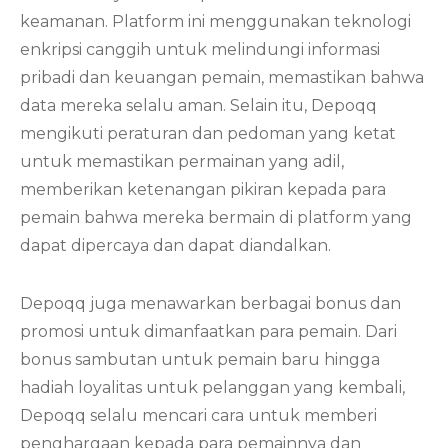
keamanan. Platform ini menggunakan teknologi
enkripsi canggih untuk melindungi informasi
pribadi dan keuangan pemain, memastikan bahwa
data mereka selalu aman. Selain itu, Depoqq
mengikuti peraturan dan pedoman yang ketat
untuk memastikan permainan yang adil,
memberikan ketenangan pikiran kepada para
pemain bahwa mereka bermain di platform yang
dapat dipercaya dan dapat diandalkan.
Depoqq juga menawarkan berbagai bonus dan
promosi untuk dimanfaatkan para pemain. Dari
bonus sambutan untuk pemain baru hingga
hadiah loyalitas untuk pelanggan yang kembali,
Depoqq selalu mencari cara untuk memberi
penghargaan kepada para pemainnya dan