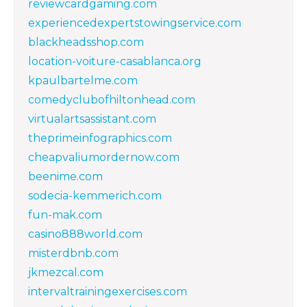
reviewcardgaming.com
experiencedexpertstowingservice.com
blackheadsshop.com
location-voiture-casablanca.org
kpaulbartelme.com
comedyclubofhiltonhead.com
virtualartsassistant.com
theprimeinfographics.com
cheapvaliumordernow.com
beenime.com
sodecia-kemmerich.com
fun-mak.com
casino888world.com
misterdbnb.com
jkmezcal.com
intervaltrainingexercises.com