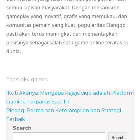
semua lapisan masyarakat. Dengan mekanisme
gameplay yang inovatif, grafis yang memukau, dan
komunitas pemain yang kuat, popularitas Elangqq
pasti akan terus meningkat dan memantapkan
posisinya sebagai salah satu game online teratas di
dunia.
Tags:
pkv games
Post
Ikuti Aksinya: Mengapa Rajajudiqq adalah Platform
navigation
Gaming Terpanas Saat Ini
Pinoqq: Permainan Keterampilan dan Strategi
Terbaik
Search
Search