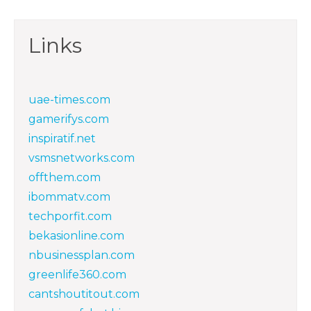
Links
uae-times.com
gamerifys.com
inspiratif.net
vsmsnetworks.com
offthem.com
ibommatv.com
techporfit.com
bekasionline.com
nbusinessplan.com
greenlife360.com
cantshoutitout.com