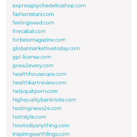
expresspsychedelicsshop.com
fashionistani.com
feelingswed.com
firecabal.com
forbessmagazine.com
globalmarketlivetoday.com
gpl-license.com
grow2every.com
healthhousecare.com
healthkartreview.com
helpquitporn.com
highqualitybanknote.com
hostingnews24.com
hottstyle.com
howtodiyanything.com
inspiringearthlings.com