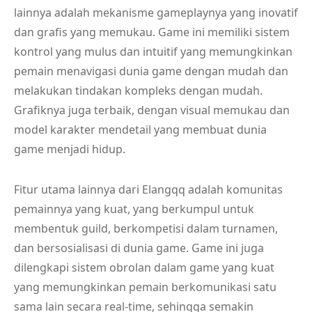
lainnya adalah mekanisme gameplaynya yang inovatif
dan grafis yang memukau. Game ini memiliki sistem
kontrol yang mulus dan intuitif yang memungkinkan
pemain menavigasi dunia game dengan mudah dan
melakukan tindakan kompleks dengan mudah.
Grafiknya juga terbaik, dengan visual memukau dan
model karakter mendetail yang membuat dunia
game menjadi hidup.
Fitur utama lainnya dari Elangqq adalah komunitas
pemainnya yang kuat, yang berkumpul untuk
membentuk guild, berkompetisi dalam turnamen,
dan bersosialisasi di dunia game. Game ini juga
dilengkapi sistem obrolan dalam game yang kuat
yang memungkinkan pemain berkomunikasi satu
sama lain secara real-time, sehingga semakin