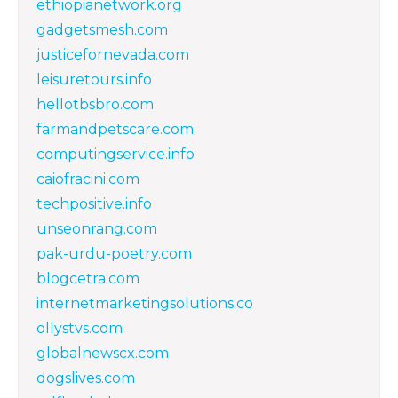
ethiopianetwork.org
gadgetsmesh.com
justicefornevada.com
leisuretours.info
hellotbsbro.com
farmandpetscare.com
computingservice.info
caiofracini.com
techpositive.info
unseonrang.com
pak-urdu-poetry.com
blogcetra.com
internetmarketingsolutions.co
ollystvs.com
globalnewscx.com
dogslives.com