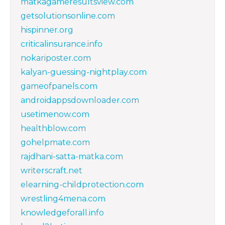
matkagameresultsview.com
getsolutionsonline.com
hispinner.org
criticalinsurance.info
nokariposter.com
kalyan-guessing-nightplay.com
gameofpanels.com
androidappsdownloader.com
usetimenow.com
healthblow.com
gohelpmate.com
rajdhani-satta-matka.com
writerscraft.net
elearning-childprotection.com
wrestling4mena.com
knowledgeforall.info