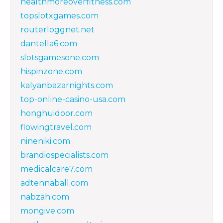
healthmoreoverfitness.com
topslotxgames.com
routerloggnet.net
dantella6.com
slotsgamesone.com
hispinzone.com
kalyanbazarnights.com
top-online-casino-usa.com
honghuidoor.com
flowingtravel.com
nineniki.com
brandiospecialists.com
medicalcare7.com
adtennaball.com
nabzah.com
mongive.com