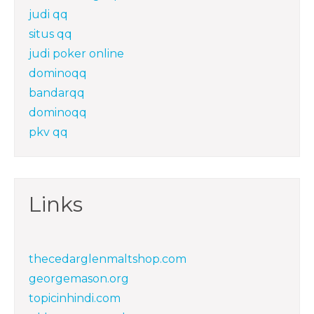
judi qq
situs qq
judi poker online
dominoqq
bandarqq
dominoqq
pkv qq
Links
thecedarglenmaltshop.com
georgemason.org
topicinhindi.com