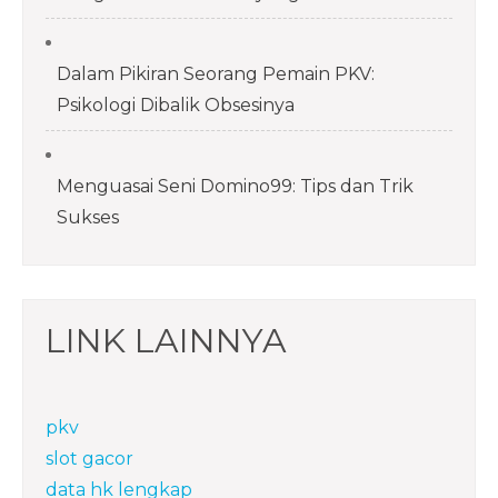
Dalam Pikiran Seorang Pemain PKV:
Psikologi Dibalik Obsesinya
Menguasai Seni Domino99: Tips dan Trik
Sukses
LINK LAINNYA
pkv
slot gacor
data hk lengkap