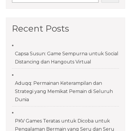
Recent Posts
Capsa Susun: Game Sempurna untuk Social
Distancing dan Hangouts Virtual
Aduqq: Permainan Keterampilan dan
Strategi yang Memikat Pemain di Seluruh
Dunia
PKV Games Teratas untuk Dicoba untuk
Pengalaman Bermain yang Seru dan Seru