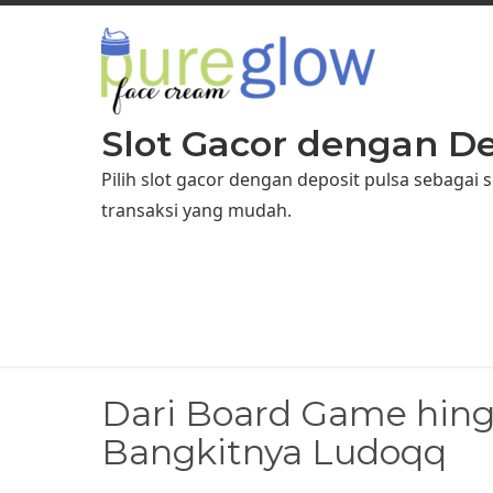
Skip
to
content
Slot Gacor dengan De
Pilih slot gacor dengan deposit pulsa sebagai
transaksi yang mudah.
Dari Board Game hingg
Bangkitnya Ludoqq