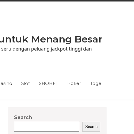
k untuk Menang Besar
g seru dengan peluang jackpot tinggi dan
asino
Slot
SBOBET
Poker
Togel
Search
Search