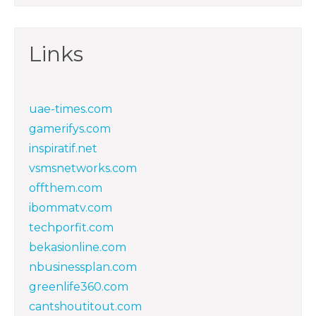
Links
uae-times.com
gamerifys.com
inspiratif.net
vsmsnetworks.com
offthem.com
ibommatv.com
techporfit.com
bekasionline.com
nbusinessplan.com
greenlife360.com
cantshoutitout.com