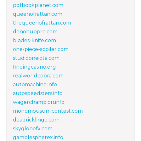
pdfbookplanet.com
queenofrattan.com
thequeenofrattan.com
denohubpro.com
blades-knife.com
one-piece-spoiler.com
studiooneiota.com
findingcasino.org
realworldcobra.com
automachine.info
autospeedsters.info
wagerchampion.info
monomousumicontest.com
deadricklingo.com
skyglobefx.com
gamblespherex.info