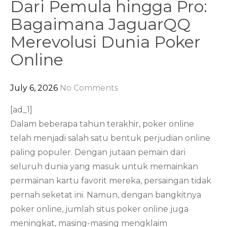
Dari Pemula hingga Pro:
Bagaimana JaguarQQ
Merevolusi Dunia Poker
Online
July 6, 2026
No Comments
[ad_1]
Dalam beberapa tahun terakhir, poker online
telah menjadi salah satu bentuk perjudian online
paling populer. Dengan jutaan pemain dari
seluruh dunia yang masuk untuk memainkan
permainan kartu favorit mereka, persaingan tidak
pernah seketat ini. Namun, dengan bangkitnya
poker online, jumlah situs poker online juga
meningkat, masing-masing mengklaim