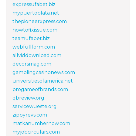
expressufabet.biz
mypuertoplata.net
thepioneerxpress.com
howtofixissue.com
teamufabet.biz
webfullform.com
allviddownload.com
decorsmag.com
gamblingcasinonews.com
universitiesofamerica.net
progameofbrands.com
qbreview.org
servicewueste.org
zippyrevs.com
matkanumbernow.com
myjobcirculars.com