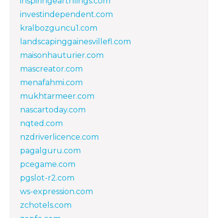
inspiringearthlings.com
investindependent.com
kralbozguncu1.com
landscapinggainesvillefl.com
maisonhauturier.com
mascreator.com
menafahmi.com
mukhtarmeer.com
nascartoday.com
nqted.com
nzdriverlicence.com
pagalguru.com
pcegame.com
pgslot-r2.com
ws-expression.com
zchotels.com