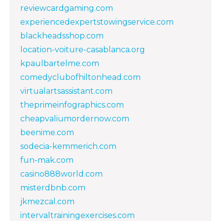
reviewcardgaming.com
experiencedexpertstowingservice.com
blackheadsshop.com
location-voiture-casablanca.org
kpaulbartelme.com
comedyclubofhiltonhead.com
virtualartsassistant.com
theprimeinfographics.com
cheapvaliumordernow.com
beenime.com
sodecia-kemmerich.com
fun-mak.com
casino888world.com
misterdbnb.com
jkmezcal.com
intervaltrainingexercises.com