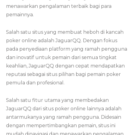
menawarkan pengalaman terbaik bagi para
pemainnya.
Salah satu situs yang membuat heboh di kancah
poker online adalah JaguarQQ. Dengan fokus
pada penyediaan platform yang ramah pengguna
dan inovatif untuk pemain dari semua tingkat
keahlian, JaguarQQ dengan cepat mendapatkan
reputasi sebagai situs pilihan bagi pemain poker
pemula dan profesional.
Salah satu fitur utama yang membedakan
JaguarQQ dari situs poker online lainnya adalah
antarmukanya yang ramah pengguna. Didesain
dengan mempertimbangkan pemain, situs ini
mudah dinavigasi dan menawarkan pengalaman