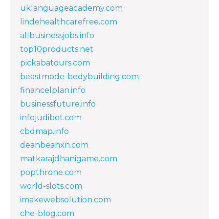
uklanguageacademy.com
lindehealthcarefree.com
allbusinessjobs.info
top10products.net
pickabatours.com
beastmode-bodybuilding.com
financelplan.info
businessfuture.info
infojudibet.com
cbdmap.info
deanbeanxn.com
matkarajdhanigame.com
popthrone.com
world-slots.com
imakewebsolution.com
che-blog.com