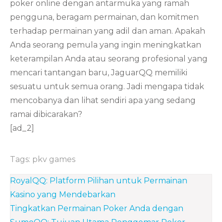
poker online dengan antarmuka yang ramah
pengguna, beragam permainan, dan komitmen
terhadap permainan yang adil dan aman. Apakah
Anda seorang pemula yang ingin meningkatkan
keterampilan Anda atau seorang profesional yang
mencari tantangan baru, JaguarQQ memiliki
sesuatu untuk semua orang. Jadi mengapa tidak
mencobanya dan lihat sendiri apa yang sedang
ramai dibicarakan?
[ad_2]
Tags:
pkv games
Post
RoyalQQ: Platform Pilihan untuk Permainan
navigation
Kasino yang Mendebarkan
Tingkatkan Permainan Poker Anda dengan