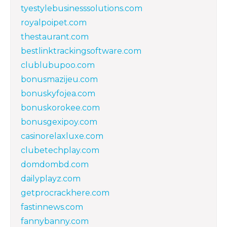
tyestylebusinesssolutions.com
royalpoipet.com
thestaurant.com
bestlinktrackingsoftware.com
clublubupoo.com
bonusmazijeu.com
bonuskyfojea.com
bonuskorokee.com
bonusgexipoy.com
casinorelaxluxe.com
clubetechplay.com
domdombd.com
dailyplayz.com
getprocrackhere.com
fastinnews.com
fannybanny.com