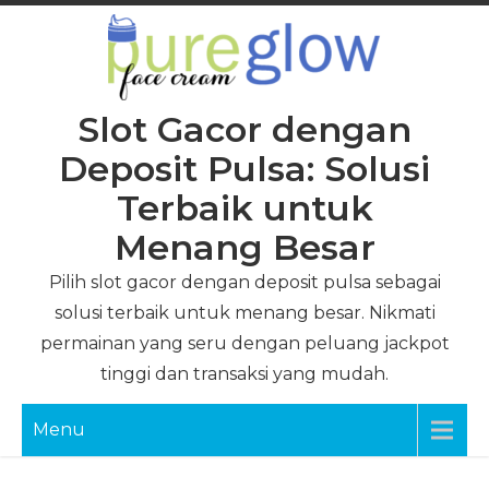
Skip
to
content
Slot Gacor dengan
Deposit Pulsa: Solusi
Terbaik untuk
Menang Besar
Pilih slot gacor dengan deposit pulsa sebagai
solusi terbaik untuk menang besar. Nikmati
permainan yang seru dengan peluang jackpot
tinggi dan transaksi yang mudah.
Menu