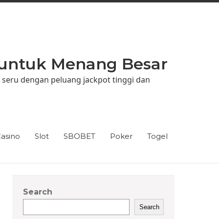
k untuk Menang Besar
g seru dengan peluang jackpot tinggi dan
asino
Slot
SBOBET
Poker
Togel
Search
Search