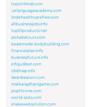
topicinhindi.com
uklanguageacademy.com
lindehealthcarefree.com
allbusinessjobs.info
top10products.net
pickabatours.com
beastmode-bodybuilding.com
financelplan.info
businessfuture.info
infojudibet.com
cbdmap.info
deanbeanxn.com
matkarajdhanigame.com
popthrone.com
world-slots.com
imakewebsolution.com