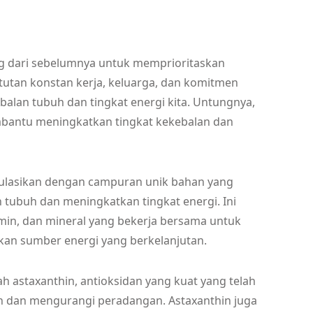
ting dari sebelumnya untuk memprioritaskan
tutan konstan kerja, keluarga, dan komitmen
alan tubuh dan tingkat energi kita. Untungnya,
mbantu meningkatkan tingkat kekebalan dan
ulasikan dengan campuran unik bahan yang
tubuh dan meningkatkan tingkat energi. Ini
in, dan mineral yang bekerja bersama untuk
n sumber energi yang berkelanjutan.
 astaxanthin, antioksidan yang kuat yang telah
h dan mengurangi peradangan. Astaxanthin juga