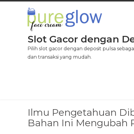
Skip
to
content
Slot Gacor dengan De
Pilih slot gacor dengan deposit pulsa sebag
dan transaksi yang mudah.
Ilmu Pengetahuan Dib
Bahan Ini Mengubah 