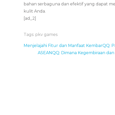
bahan serbaguna dan efektif yang dapat 
kulit Anda.
[ad_2]
Tags:
pkv games
Post
Menjelajahi Fitur dan Manfaat KembarQQ: 
navigation
ASEANQQ: Dimana Kegembiraan dan 