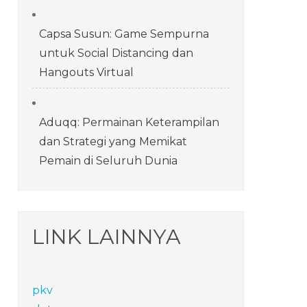
Capsa Susun: Game Sempurna
untuk Social Distancing dan
Hangouts Virtual
Aduqq: Permainan Keterampilan
dan Strategi yang Memikat
Pemain di Seluruh Dunia
LINK LAINNYA
pkv