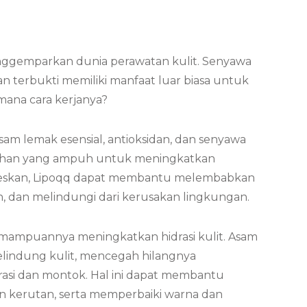
nggemparkan dunia perawatan kulit. Senyawa
an terbukti memiliki manfaat luar biasa untuk
mana cara kerjanya?
asam lemak esensial, antioksidan, dan senyawa
ya bahan yang ampuh untuk meningkatkan
ioleskan, Lipoqq dapat membantu melembabkan
, dan melindungi dari kerusakan lingkungan.
emampuannya meningkatkan hidrasi kulit. Asam
indung kulit, mencegah hilangnya
rasi dan montok. Hal ini dapat membantu
n kerutan, serta memperbaiki warna dan