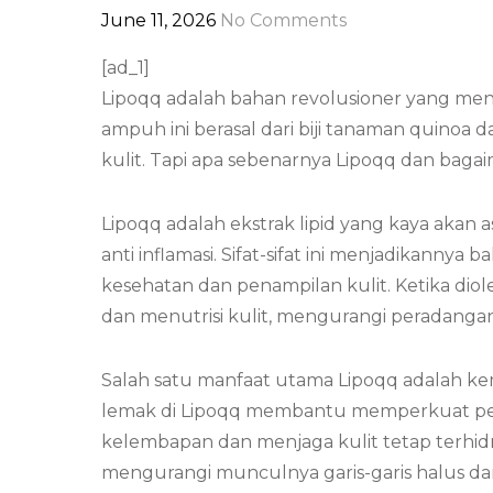
June 11, 2026
No Comments
[ad_1]
Lipoqq adalah bahan revolusioner yang me
ampuh ini berasal dari biji tanaman quinoa d
kulit. Tapi apa sebenarnya Lipoqq dan bagai
Lipoqq adalah ekstrak lipid yang kaya akan 
anti inflamasi. Sifat-sifat ini menjadikann
kesehatan dan penampilan kulit. Ketika d
dan menutrisi kulit, mengurangi peradangan
Salah satu manfaat utama Lipoqq adalah k
lemak di Lipoqq membantu memperkuat pel
kelembapan dan menjaga kulit tetap terhid
mengurangi munculnya garis-garis halus da