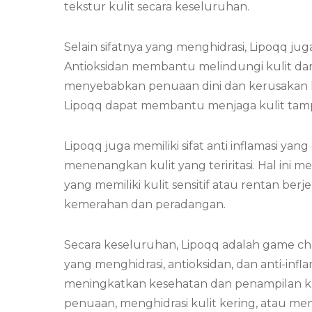
tekstur kulit secara keseluruhan.
Selain sifatnya yang menghidrasi, Lipoqq jug
Antioksidan membantu melindungi kulit dari
menyebabkan penuaan dini dan kerusakan ku
Lipoqq dapat membantu menjaga kulit tam
Lipoqq juga memiliki sifat anti inflamasi
menenangkan kulit yang teriritasi. Hal ini
yang memiliki kulit sensitif atau rentan b
kemerahan dan peradangan.
Secara keseluruhan, Lipoqq adalah game cha
yang menghidrasi, antioksidan, dan anti-i
meningkatkan kesehatan dan penampilan kul
penuaan, menghidrasi kulit kering, atau men