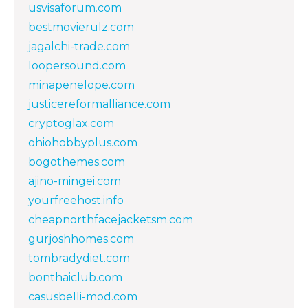
usvisaforum.com
bestmovierulz.com
jagalchi-trade.com
loopersound.com
minapenelope.com
justicereformalliance.com
cryptoglax.com
ohiohobbyplus.com
bogothemes.com
ajino-mingei.com
yourfreehost.info
cheapnorthfacejacketsm.com
gurjoshhomes.com
tombradydiet.com
bonthaiclub.com
casusbelli-mod.com