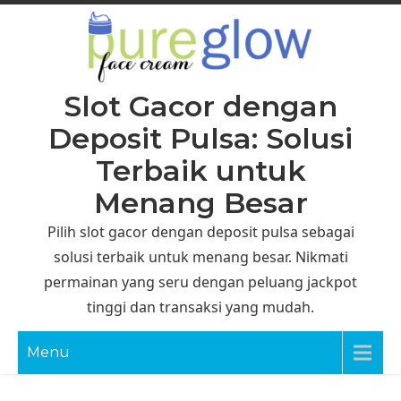
Skip
to
content
Slot Gacor dengan
Deposit Pulsa: Solusi
Terbaik untuk
Menang Besar
Pilih slot gacor dengan deposit pulsa sebagai
solusi terbaik untuk menang besar. Nikmati
permainan yang seru dengan peluang jackpot
tinggi dan transaksi yang mudah.
Menu