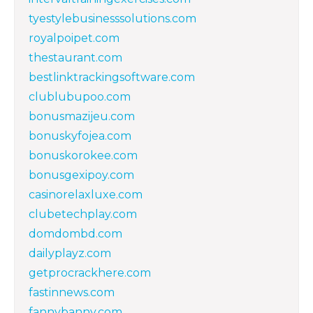
tyestylebusinesssolutions.com
royalpoipet.com
thestaurant.com
bestlinktrackingsoftware.com
clublubupoo.com
bonusmazijeu.com
bonuskyfojea.com
bonuskorokee.com
bonusgexipoy.com
casinorelaxluxe.com
clubetechplay.com
domdombd.com
dailyplayz.com
getprocrackhere.com
fastinnews.com
fannybanny.com