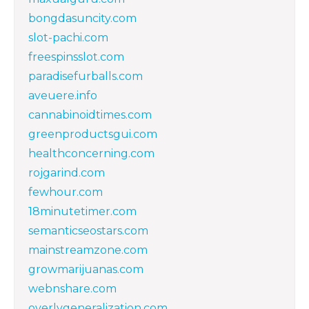
bongdasuncity.com
slot-pachi.com
freespinsslot.com
paradisefurballs.com
aveuere.info
cannabinoidtimes.com
greenproductsgui.com
healthconcerning.com
rojgarind.com
fewhour.com
18minutetimer.com
semanticseostars.com
mainstreamzone.com
growmarijuanas.com
webnshare.com
overlygeneralization.com