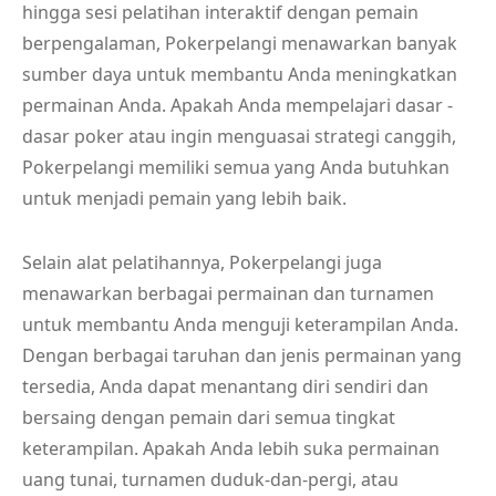
hingga sesi pelatihan interaktif dengan pemain
berpengalaman, Pokerpelangi menawarkan banyak
sumber daya untuk membantu Anda meningkatkan
permainan Anda. Apakah Anda mempelajari dasar -
dasar poker atau ingin menguasai strategi canggih,
Pokerpelangi memiliki semua yang Anda butuhkan
untuk menjadi pemain yang lebih baik.
Selain alat pelatihannya, Pokerpelangi juga
menawarkan berbagai permainan dan turnamen
untuk membantu Anda menguji keterampilan Anda.
Dengan berbagai taruhan dan jenis permainan yang
tersedia, Anda dapat menantang diri sendiri dan
bersaing dengan pemain dari semua tingkat
keterampilan. Apakah Anda lebih suka permainan
uang tunai, turnamen duduk-dan-pergi, atau