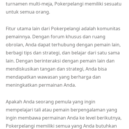
turnamen multi-meja, Pokerpelangi memiliki sesuatu
untuk semua orang.
Fitur utama lain dari Pokerpelangi adalah komunitas
pemainnya. Dengan forum khusus dan ruang
obrolan, Anda dapat terhubung dengan pemain lain,
berbagi tips dan strategi, dan belajar dari satu sama
lain. Dengan berinteraksi dengan pemain lain dan
mendiskusikan tangan dan strategi, Anda bisa
mendapatkan wawasan yang berharga dan
meningkatkan permainan Anda.
Apakah Anda seorang pemula yang ingin
mempelajari tali atau pemain berpengalaman yang
ingin membawa permainan Anda ke level berikutnya,
Pokerpelangi memiliki semua yang Anda butuhkan