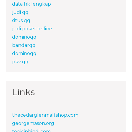
data hk lengkap
judi qq
situs qq
judi poker online
dominoqq
bandarqq
dominoqq
pkv qq
Links
thecedarglenmaltshop.com
georgemason.org
topicinhindi.com