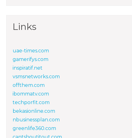
Links
uae-times.com
gamerifys.com
inspiratif.net
vsmsnetworks.com
offthem.com
ibommatv.com
techporfit.com
bekasionline.com
nbusinessplan.com
greenlife360.com
cantshoutitout.com