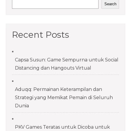
Search
Recent Posts
Capsa Susun: Game Sempurna untuk Social
Distancing dan Hangouts Virtual
Aduqq: Permainan Keterampilan dan
Strategi yang Memikat Pemain di Seluruh
Dunia
PKV Games Teratas untuk Dicoba untuk