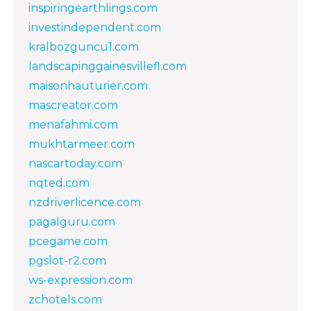
inspiringearthlings.com
investindependent.com
kralbozguncu1.com
landscapinggainesvillefl.com
maisonhauturier.com
mascreator.com
menafahmi.com
mukhtarmeer.com
nascartoday.com
nqted.com
nzdriverlicence.com
pagalguru.com
pcegame.com
pgslot-r2.com
ws-expression.com
zchotels.com