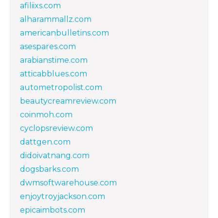
afiliixs.com
alharammallz.com
americanbulletins.com
asespares.com
arabianstime.com
atticabblues.com
autometropolist.com
beautycreamreview.com
coinmoh.com
cyclopsreview.com
dattgen.com
didoivatnang.com
dogsbarks.com
dwmsoftwarehouse.com
enjoytroyjackson.com
epicaimbots.com