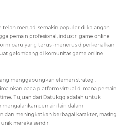
 telah menjadi semakin populer di kalangan
ngga pemain profesional, industri game online
form baru yang terus -menerus diperkenalkan
buat gelombang di komunitas game online
yang menggabungkan elemen strategi,
imainkan pada platform virtual di mana pemain
al-time. Tujuan dari Datukqq adalah untuk
 mengalahkan pemain lain dalam
dan meningkatkan berbagai karakter, masing
nik mereka sendiri.