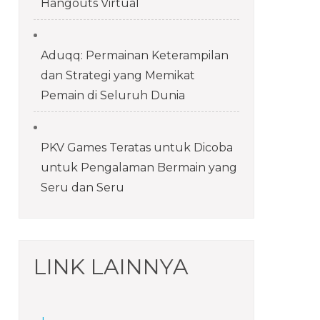
Hangouts Virtual
Aduqq: Permainan Keterampilan
dan Strategi yang Memikat
Pemain di Seluruh Dunia
PKV Games Teratas untuk Dicoba
untuk Pengalaman Bermain yang
Seru dan Seru
LINK LAINNYA