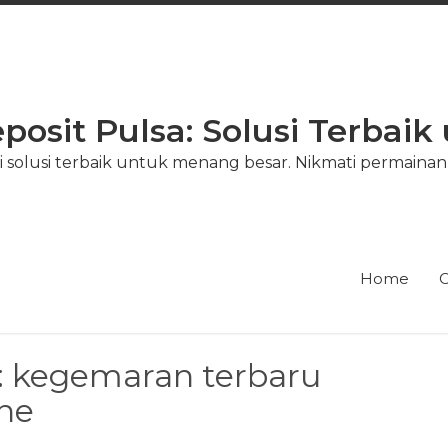
posit Pulsa: Solusi Terbai
ai solusi terbaik untuk menang besar. Nikmati permaina
Home
C
 kegemaran terbaru
ne