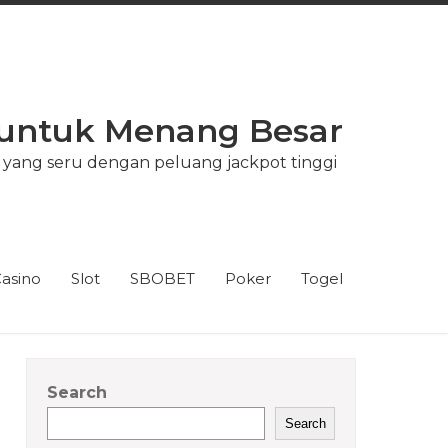
k untuk Menang Besar
n yang seru dengan peluang jackpot tinggi
asino
Slot
SBOBET
Poker
Togel
Search
Search