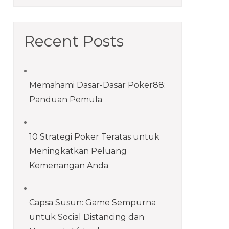
Recent Posts
Memahami Dasar-Dasar Poker88:
Panduan Pemula
10 Strategi Poker Teratas untuk
Meningkatkan Peluang
Kemenangan Anda
Capsa Susun: Game Sempurna
untuk Social Distancing dan