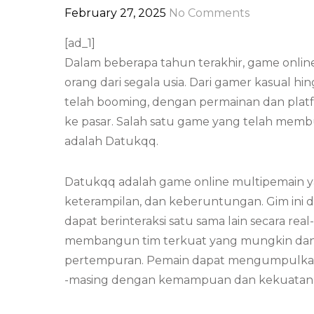
February 27, 2025
No Comments
[ad_1]
Dalam beberapa tahun terakhir, game online
orang dari segala usia. Dari gamer kasual hi
telah booming, dengan permainan dan plat
ke pasar. Salah satu game yang telah mem
adalah Datukqq.
Datukqq adalah game online multipemain 
keterampilan, dan keberuntungan. Gim ini d
dapat berinteraksi satu sama lain secara re
membangun tim terkuat yang mungkin dan
pertempuran. Pemain dapat mengumpulkan 
-masing dengan kemampuan dan kekuatan u