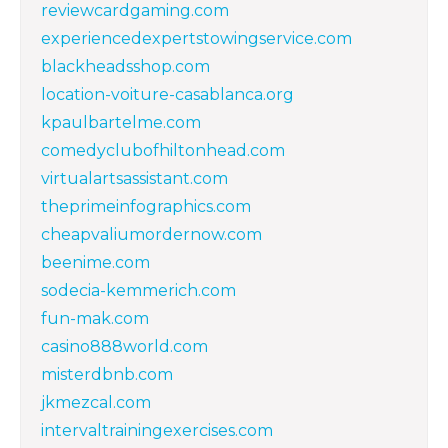
reviewcardgaming.com
experiencedexpertstowingservice.com
blackheadsshop.com
location-voiture-casablanca.org
kpaulbartelme.com
comedyclubofhiltonhead.com
virtualartsassistant.com
theprimeinfographics.com
cheapvaliumordernow.com
beenime.com
sodecia-kemmerich.com
fun-mak.com
casino888world.com
misterdbnb.com
jkmezcal.com
intervaltrainingexercises.com