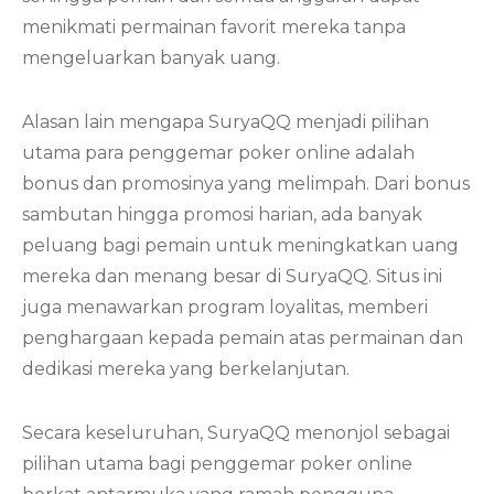
menikmati permainan favorit mereka tanpa
mengeluarkan banyak uang.
Alasan lain mengapa SuryaQQ menjadi pilihan
utama para penggemar poker online adalah
bonus dan promosinya yang melimpah. Dari bonus
sambutan hingga promosi harian, ada banyak
peluang bagi pemain untuk meningkatkan uang
mereka dan menang besar di SuryaQQ. Situs ini
juga menawarkan program loyalitas, memberi
penghargaan kepada pemain atas permainan dan
dedikasi mereka yang berkelanjutan.
Secara keseluruhan, SuryaQQ menonjol sebagai
pilihan utama bagi penggemar poker online