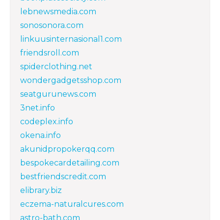
lebnewsmedia.com
sonosonora.com
linkuusinternasional1.com
friendsroll.com
spiderclothing.net
wondergadgetsshop.com
seatgurunews.com
3net.info
codeplex.info
okena.info
akunidpropokerqq.com
bespokecardetailing.com
bestfriendscredit.com
elibrary.biz
eczema-naturalcures.com
astro-bath.com