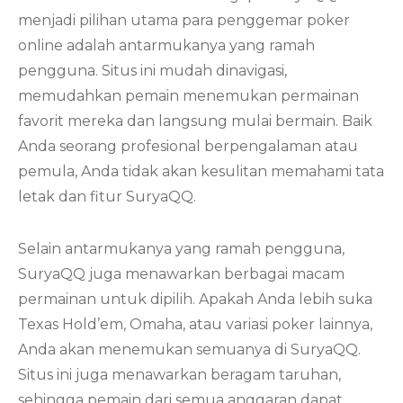
menjadi pilihan utama para penggemar poker
online adalah antarmukanya yang ramah
pengguna. Situs ini mudah dinavigasi,
memudahkan pemain menemukan permainan
favorit mereka dan langsung mulai bermain. Baik
Anda seorang profesional berpengalaman atau
pemula, Anda tidak akan kesulitan memahami tata
letak dan fitur SuryaQQ.
Selain antarmukanya yang ramah pengguna,
SuryaQQ juga menawarkan berbagai macam
permainan untuk dipilih. Apakah Anda lebih suka
Texas Hold’em, Omaha, atau variasi poker lainnya,
Anda akan menemukan semuanya di SuryaQQ.
Situs ini juga menawarkan beragam taruhan,
sehingga pemain dari semua anggaran dapat