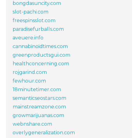
bongdasuncity.com
slot-pachi.com
freespinsslot.com
paradisefurballs.com
aveuere.info
cannabinoidtimes.com
greenproductsgui.com
healthconcerning.com
rojgarind.com
fewhour.com
18minutetimer.com
semanticseostars.com
mainstreamzone.com
growmarijuanas.com
webnshare.com
overlygeneralization.com