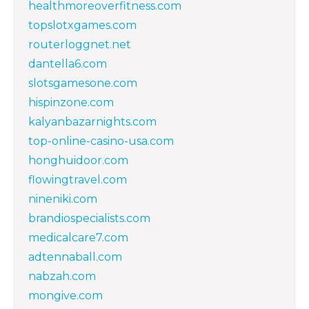
healthmoreoverfitness.com
topslotxgames.com
routerloggnet.net
dantella6.com
slotsgamesone.com
hispinzone.com
kalyanbazarnights.com
top-online-casino-usa.com
honghuidoor.com
flowingtravel.com
nineniki.com
brandiospecialists.com
medicalcare7.com
adtennaball.com
nabzah.com
mongive.com