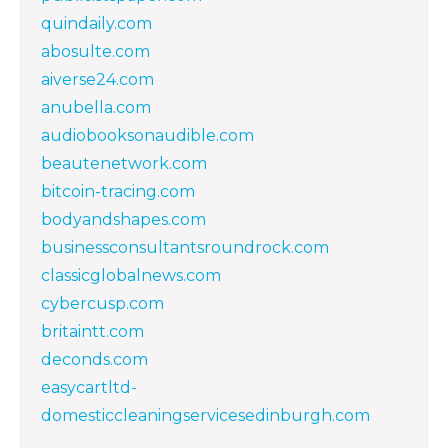
quindaily.com
abosulte.com
aiverse24.com
anubella.com
audiobooksonaudible.com
beautenetwork.com
bitcoin-tracing.com
bodyandshapes.com
businessconsultantsroundrock.com
classicglobalnews.com
cybercusp.com
britaintt.com
deconds.com
easycartltd-
domesticcleaningservicesedinburgh.com