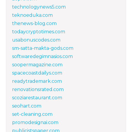
technologynews5.com
teknoeduka.com
thenews-blog.com
todaycryptotimes.com
usabonuscodes.com
sm-satta-makta-gods.com
softwaredegimnasios.com
soopermagazine.com
spacecoastdailys.com
readytrademark.com
renovationsrated.com
scoziarestaurant.com
seohart.com
set-cleaning.com
promodesignai.com
publicistspaper.com