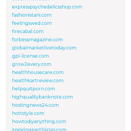
expresspsychedelicsshop.com
fashionistani.com
feelingswed.com
firecabal.com
forbessmagazine.com
globalmarketlivetoday.com
gpl-license.com
grow2every.com
healthhousecare.com
healthkartreview.com
helpquitporn.com
highqualitybanknote.com
hostingnews24.com
hottstyle.com
howtodiyanything.com
inspiringearthlings.com