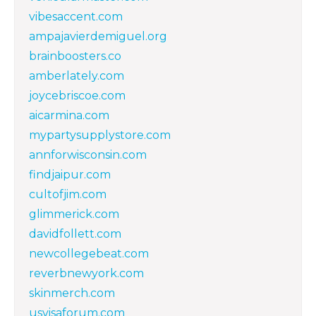
vibesaccent.com
ampajavierdemiguel.org
brainboosters.co
amberlately.com
joycebriscoe.com
aicarmina.com
mypartysupplystore.com
annforwisconsin.com
findjaipur.com
cultofjim.com
glimmerick.com
davidfollett.com
newcollegebeat.com
reverbnewyork.com
skinmerch.com
usvisaforum.com