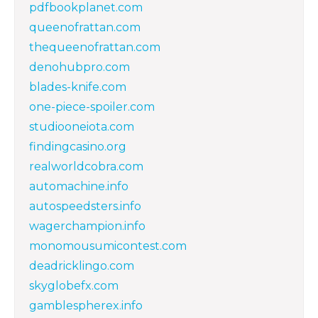
pdfbookplanet.com
queenofrattan.com
thequeenofrattan.com
denohubpro.com
blades-knife.com
one-piece-spoiler.com
studiooneiota.com
findingcasino.org
realworldcobra.com
automachine.info
autospeedsters.info
wagerchampion.info
monomousumicontest.com
deadricklingo.com
skyglobefx.com
gamblespherex.info