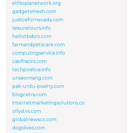
ethiopianetwork.org
gadgetsmesh.com
justicefornevada.com
leisuretours.info
hellotbsbro.com
farmandpetscare.com
computingservice.info
caiofracini.com
techpositive.info
unseonrang.com
pak-urdu-poetry.com
blogcetra.com
internetmarketingsolutions.co
ollystvs.com
globalnewscx.com
dogslives.com