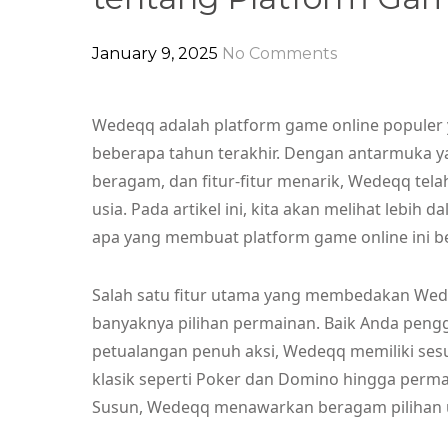
January 9, 2025
No Comments
Wedeqq adalah platform game online populer
beberapa tahun terakhir. Dengan antarmuka 
beragam, dan fitur-fitur menarik, Wedeqq tela
usia. Pada artikel ini, kita akan melihat lebi
apa yang membuat platform game online ini be
Salah satu fitur utama yang membedakan Wede
banyaknya pilihan permainan. Baik Anda pengg
petualangan penuh aksi, Wedeqq memiliki ses
klasik seperti Poker dan Domino hingga perma
Susun, Wedeqq menawarkan beragam pilihan 