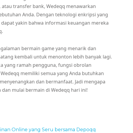
k, atau transfer bank, Wedeqq menawarkan
utuhan Anda. Dengan teknologi enkripsi yang
in dapat yakin bahwa informasi keuangan mereka
q.
ngalaman bermain game yang menarik dan
tang kembali untuk menonton lebih banyak lagi.
a yang ramah pengguna, fungsi obrolan
, Wedeqq memiliki semua yang Anda butuhkan
 menyenangkan dan bermanfaat. Jadi mengapa
an mulai bermain di Wedeqq hari ini!
rmainan Online yang Seru bersama Depoqq