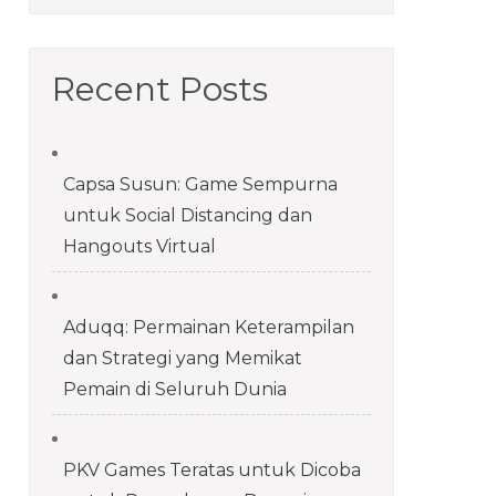
Recent Posts
Capsa Susun: Game Sempurna
untuk Social Distancing dan
Hangouts Virtual
Aduqq: Permainan Keterampilan
dan Strategi yang Memikat
Pemain di Seluruh Dunia
PKV Games Teratas untuk Dicoba