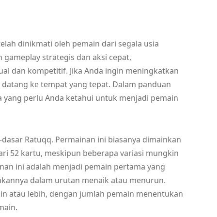
lah dinikmati oleh pemain dari segala usia
 gameplay strategis dan aksi cepat,
al dan kompetitif. Jika Anda ingin meningkatkan
 datang ke tempat yang tepat. Dalam panduan
 yang perlu Anda ketahui untuk menjadi pemain
r-dasar Ratuqq. Permainan ini biasanya dimainkan
ari 52 kartu, meskipun beberapa variasi mungkin
an ini adalah menjadi pemain pertama yang
annya dalam urutan menaik atau menurun.
n atau lebih, dengan jumlah pemain menentukan
main.