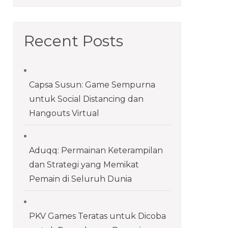
Recent Posts
Capsa Susun: Game Sempurna
untuk Social Distancing dan
Hangouts Virtual
Aduqq: Permainan Keterampilan
dan Strategi yang Memikat
Pemain di Seluruh Dunia
PKV Games Teratas untuk Dicoba