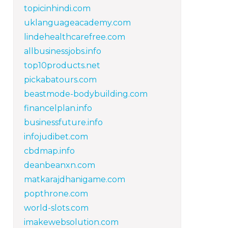
topicinhindi.com
uklanguageacademy.com
lindehealthcarefree.com
allbusinessjobs.info
top10products.net
pickabatours.com
beastmode-bodybuilding.com
financelplan.info
businessfuture.info
infojudibet.com
cbdmap.info
deanbeanxn.com
matkarajdhanigame.com
popthrone.com
world-slots.com
imakewebsolution.com