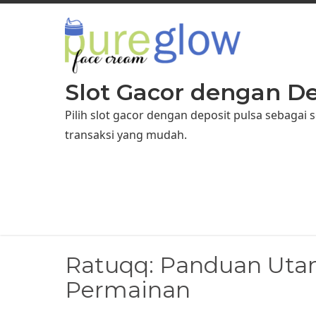
Skip
to
content
Slot Gacor dengan De
Pilih slot gacor dengan deposit pulsa sebagai
transaksi yang mudah.
Ratuqq: Panduan Uta
Permainan