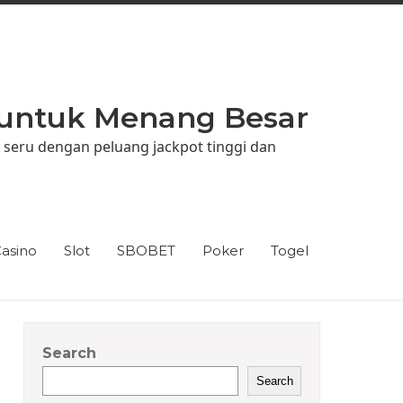
k untuk Menang Besar
g seru dengan peluang jackpot tinggi dan
asino
Slot
SBOBET
Poker
Togel
Search
Search