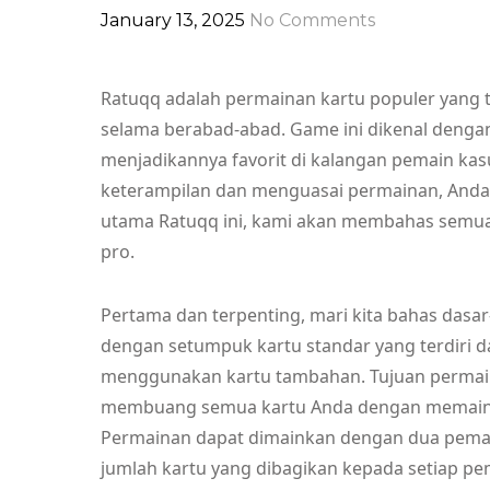
January 13, 2025
No Comments
Ratuqq adalah permainan kartu populer yang te
selama berabad-abad. Game ini dikenal dengan
menjadikannya favorit di kalangan pemain kasu
keterampilan dan menguasai permainan, Anda
utama Ratuqq ini, kami akan membahas semua
pro.
Pertama dan terpenting, mari kita bahas dasa
dengan setumpuk kartu standar yang terdiri d
menggunakan kartu tambahan. Tujuan permain
membuang semua kartu Anda dengan memaink
Permainan dapat dimainkan dengan dua pemai
jumlah kartu yang dibagikan kepada setiap pe