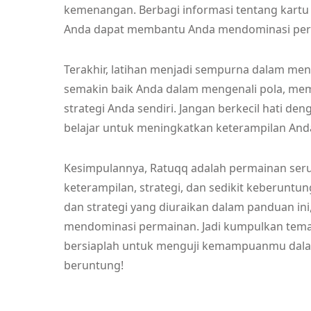
kemenangan. Berbagi informasi tentang kartu
Anda dapat membantu Anda mendominasi perm
Terakhir, latihan menjadi sempurna dalam me
semakin baik Anda dalam mengenali pola, mem
strategi Anda sendiri. Jangan berkecil hati d
belajar untuk meningkatkan keterampilan Anda
Kesimpulannya, Ratuqq adalah permainan se
keterampilan, strategi, dan sedikit keberunt
dan strategi yang diuraikan dalam panduan in
mendominasi permainan. Jadi kumpulkan tem
bersiaplah untuk menguji kemampuanmu dal
beruntung!