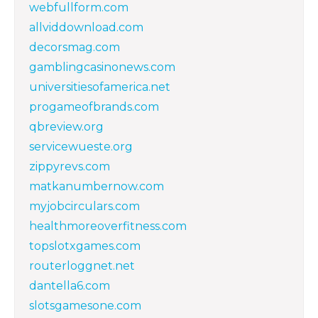
webfullform.com
allviddownload.com
decorsmag.com
gamblingcasinonews.com
universitiesofamerica.net
progameofbrands.com
qbreview.org
servicewueste.org
zippyrevs.com
matkanumbernow.com
myjobcirculars.com
healthmoreoverfitness.com
topslotxgames.com
routerloggnet.net
dantella6.com
slotsgamesone.com