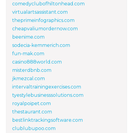
comedyclubofhiltonhead.com
virtualartsassistant.com
theprimeinfographics.com
cheapvaliumordernow.com
beenime.com
sodecia-kemmerich.com
fun-mak.com
casino888world.com
misterdbnb.com
jkmezcal.com
intervaltrainingexercises.com
tyestylebusinesssolutions.com
royalpoipet.com
thestaurant.com
bestlinktrackingsoftware.com
clublubupoo.com