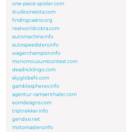
one-piece-spoiler.com
studiooneiota.com
findingcasino.org
realworldcobra.com
automachine.info
autospeedsters.info
wagerchampion.info
monomousumicontest.com
deadricklingo.com
skyglobefx.com
gamblespherex.info
agentur-ramsenthaler.com
eomdesigns.com
triptrekker.info
gendxxi.net
motomasters.info