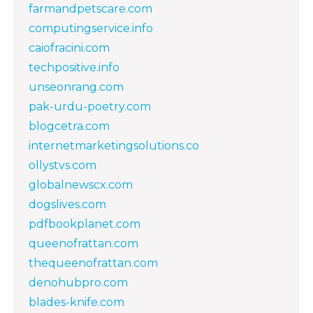
farmandpetscare.com
computingservice.info
caiofracini.com
techpositive.info
unseonrang.com
pak-urdu-poetry.com
blogcetra.com
internetmarketingsolutions.co
ollystvs.com
globalnewscx.com
dogslives.com
pdfbookplanet.com
queenofrattan.com
thequeenofrattan.com
denohubpro.com
blades-knife.com