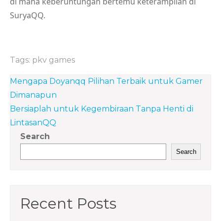
di mana keberuntungan bertemu keterampilan di
SuryaQQ.
Tags:
pkv games
Post
Mengapa Doyanqq Pilihan Terbaik untuk Gamer
navigation
Dimanapun
Bersiaplah untuk Kegembiraan Tanpa Henti di
LintasanQQ
Search
Search
Recent Posts