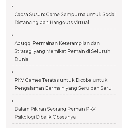
Capsa Susun: Game Sempurna untuk Social
Distancing dan Hangouts Virtual
Aduqq: Permainan Keterampilan dan
Strategi yang Memikat Pemain di Seluruh
Dunia
PKV Games Teratas untuk Dicoba untuk
Pengalaman Bermain yang Seru dan Seru
Dalam Pikiran Seorang Pemain PKV:
Psikologi Dibalik Obsesinya