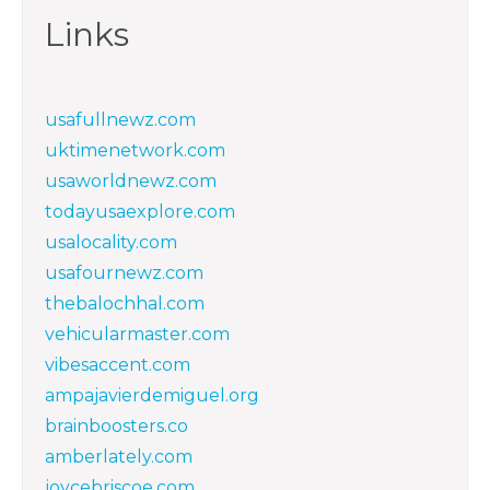
Links
usafullnewz.com
uktimenetwork.com
usaworldnewz.com
todayusaexplore.com
usalocality.com
usafournewz.com
thebalochhal.com
vehicularmaster.com
vibesaccent.com
ampajavierdemiguel.org
brainboosters.co
amberlately.com
joycebriscoe.com