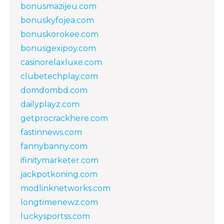
bonusmazijeu.com
bonuskyfojea.com
bonuskorokee.com
bonusgexipoy.com
casinorelaxluxe.com
clubetechplay.com
domdombd.com
dailyplayz.com
getprocrackhere.com
fastinnews.com
fannybanny.com
ifinitymarketer.com
jackpotkoning.com
modlinknetworks.com
longtimenewz.com
luckysportss.com