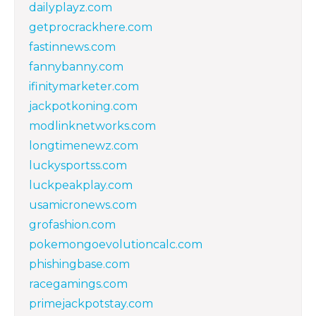
dailyplayz.com
getprocrackhere.com
fastinnews.com
fannybanny.com
ifinitymarketer.com
jackpotkoning.com
modlinknetworks.com
longtimenewz.com
luckysportss.com
luckpeakplay.com
usamicronews.com
grofashion.com
pokemongoevolutioncalc.com
phishingbase.com
racegamings.com
primejackpotstay.com