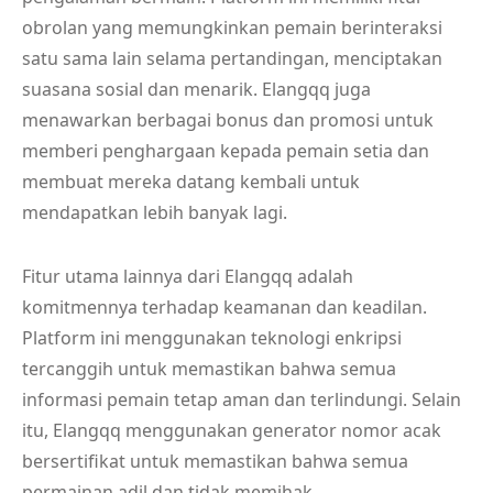
obrolan yang memungkinkan pemain berinteraksi
satu sama lain selama pertandingan, menciptakan
suasana sosial dan menarik. Elangqq juga
menawarkan berbagai bonus dan promosi untuk
memberi penghargaan kepada pemain setia dan
membuat mereka datang kembali untuk
mendapatkan lebih banyak lagi.
Fitur utama lainnya dari Elangqq adalah
komitmennya terhadap keamanan dan keadilan.
Platform ini menggunakan teknologi enkripsi
tercanggih untuk memastikan bahwa semua
informasi pemain tetap aman dan terlindungi. Selain
itu, Elangqq menggunakan generator nomor acak
bersertifikat untuk memastikan bahwa semua
permainan adil dan tidak memihak.