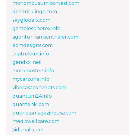
monomousumicontest.com
deadricklingo.com
skyglobefx.com
gamblespherex.info
agentur-ramsenthaler.com
eomdesigns.com
triptrekker.info
gendxxi.net
motomasters.info
mycarzone.info
vibecasaconcepts.com
quantum24.info
quantenki.com
businessmagazineusa.com
medicwellcare.com
vidsmall.com