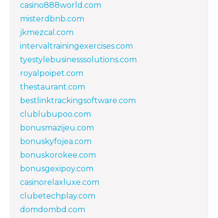
casino888world.com
misterdbnb.com
jkmezcal.com
intervaltrainingexercises.com
tyestylebusinesssolutions.com
royalpoipet.com
thestaurant.com
bestlinktrackingsoftware.com
clublubupoo.com
bonusmazijeu.com
bonuskyfojea.com
bonuskorokee.com
bonusgexipoy.com
casinorelaxluxe.com
clubetechplay.com
domdombd.com