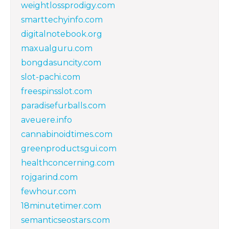
weightlossprodigy.com
smarttechyinfo.com
digitalnotebook.org
maxualguru.com
bongdasuncity.com
slot-pachi.com
freespinsslot.com
paradisefurballs.com
aveuere.info
cannabinoidtimes.com
greenproductsgui.com
healthconcerning.com
rojgarind.com
fewhour.com
18minutetimer.com
semanticseostars.com