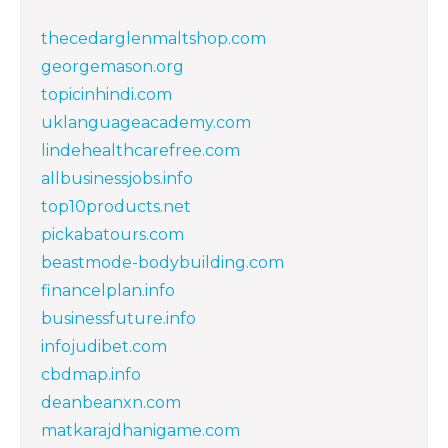
thecedarglenmaltshop.com
georgemason.org
topicinhindi.com
uklanguageacademy.com
lindehealthcarefree.com
allbusinessjobs.info
top10products.net
pickabatours.com
beastmode-bodybuilding.com
financelplan.info
businessfuture.info
infojudibet.com
cbdmap.info
deanbeanxn.com
matkarajdhanigame.com