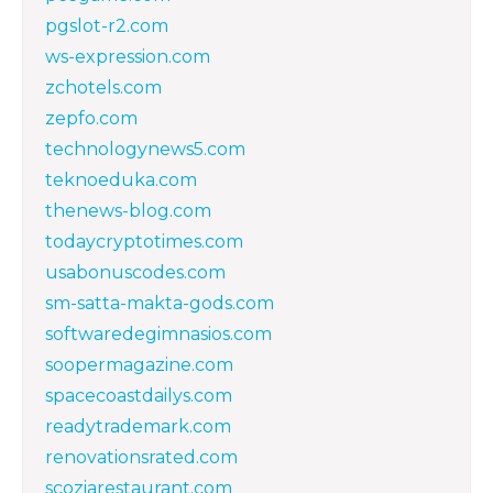
pgslot-r2.com
ws-expression.com
zchotels.com
zepfo.com
technologynews5.com
teknoeduka.com
thenews-blog.com
todaycryptotimes.com
usabonuscodes.com
sm-satta-makta-gods.com
softwaredegimnasios.com
soopermagazine.com
spacecoastdailys.com
readytrademark.com
renovationsrated.com
scoziarestaurant.com